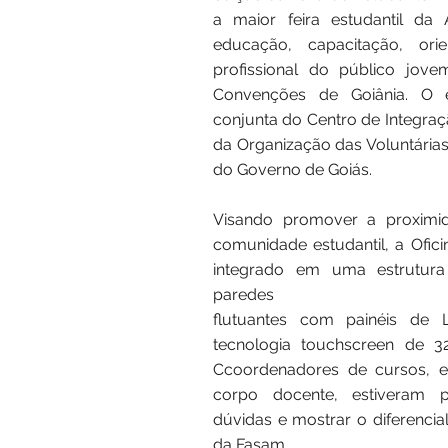
a maior feira estudantil da
educação, capacitação, ori
profissional do público jove
Convenções de Goiânia. O 
conjunta do Centro de Integra
da Organização das Voluntária
do Governo de Goiás.
Visando promover a proximid
comunidade estudantil, a Ofic
integrado em uma estrutur
paredes
flutuantes com painéis d
tecnologia touchscreen de 3
Ccoordenadores de cursos, en
corpo docente, estiveram p
dúvidas e mostrar o diferencia
da Fasam.