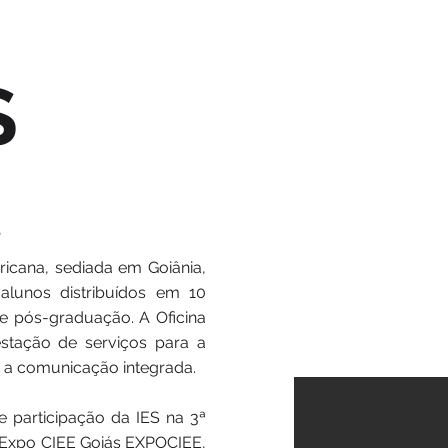
S
S
icana, sediada em Goiânia,
alunos distribuídos em 10
e pós-graduação. A Oficina
stação de serviços para a
o a comunicação integrada.
e participação da IES na 3ª
– Expo CIEE Goiás EXPOCIEE,